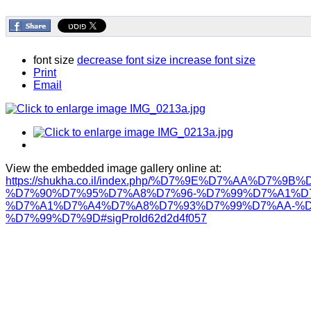
font size
decrease font size
increase font size
Print
Email
View the embedded image gallery online at:
https://shukha.co.il/index.php/%D7%9E%D7%AA
%D7%90%D7%95%D7%A8%D7%96-%D7%99%D7%A1%D7
%D7%A1%D7%A4%D7%A8%D7%93%D7%99%D7%AA-%D
%D7%99%D7%9D#sigProId62d2d4f057