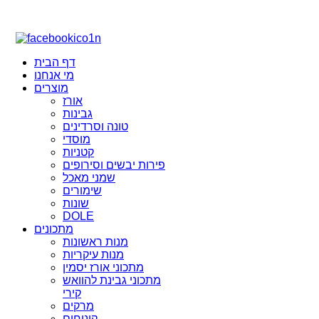
דף הבית
מי אנחנו
מוצרים
אורז
גבינות
טונה וסרדינים
מוסדי
קטניות
פירות יבשים וסירופים
שמני מאכל
שימורים
שונות
DOLE
מתכונים
מנות ראשונות
מנות עיקריות
מתכוני אורז יסמין
מתכוני גבינת להוואש
קירי
מרקים
קינוחים