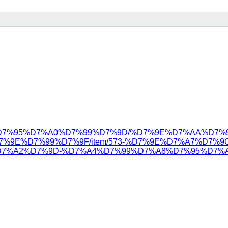
%D7%9B%D7%95%D7%A0%D7%99%D7%9D/%D7%9E%D7%AA%D
%9E%D7%99%D7%9F/item/573-%D7%9E%D7%A7%D7%9
7%A2%D7%9D-%D7%A4%D7%99%D7%A8%D7%95%D7%A