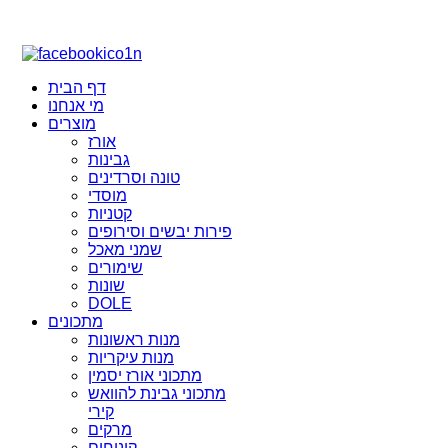
דף הבית
מי אנחנו
מוצרים
אורז
גבינות
טונה וסרדינים
מוסדי
קטניות
פירות יבשים וסירופים
שמני מאכל
שימורים
שונות
DOLE
מתכונים
מנות ראשונות
מנות עיקריות
מתכוני אורז יסמין
מתכוני גבינת להוואש
קירי
מרקים
קינוחים