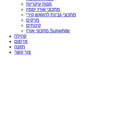
מנות עיקריות
מתכוני אורז יסמין
מתכוני גבינת להוואש קירי
מרקים
קינוחים
מתכוני אורז Sunwhite
קהילה
פרסום
תזונה
צור קשר