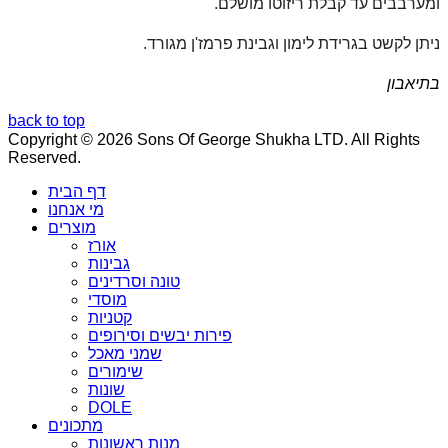
ומערבבים עד קבלת ריזוטו מושלם.
ניתן לקשט בגרידת לימון וגבינת פרמז'ן מגורד.
בתיאבון
back to top
Copyright © 2026 Sons Of George Shukha LTD. All Rights
Reserved.
דף הבית
מי אנחנו
מוצרים
אורז
גבינות
טונה וסרדינים
מוסדי
קטניות
פירות יבשים וסירופים
שמני מאכל
שימורים
שונות
DOLE
מתכונים
מנות ראשונות